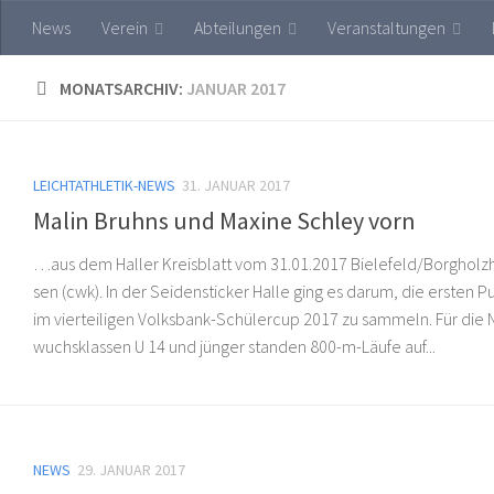
News
Verein
Abteilungen
Veranstaltungen
Skip to content
MONATSARCHIV:
JANUAR 2017
LEICHTATHLETIK-NEWS
31. JANUAR 2017
Malin Bruhns und Maxine Schley vorn
…aus dem Haller Kreisblatt vom 31.01.2017 Bie­le­feld/Bor­g­holz­
sen (cwk). In der Sei­den­sti­cker Halle ging es darum, die ersten 
im vier­tei­li­gen Volks­bank-Schü­ler­cup 2017 zu sam­meln. Für die
wuchs­klas­sen U 14 und jünger stan­den 800-m-Läu­fe auf...
NEWS
29. JANUAR 2017