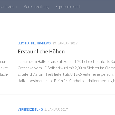
>Mehr Infos<
Verstanden
Laufreisen
Vereinszeitung
Ergebnisdienst
LEICHTATHLETIK-NEWS
29. JANUAR 2017
Erstaunliche Höhen
hau­
…aus dem Hallerkreisblatt v. 09.01.2017 Leichtathletik: S
Punkte
Greshake vom LC Solbad wird mit 2,00 m Siebter im Clarh
 Nach­
Elitefeld. Aaron Thieß liefert als U 18-Zweiter eine persönl
Hallenbestmarke ab. Beim 14. Clarholzer Hallenmeeting h
VEREINSZEITUNG
1. JANUAR 2017