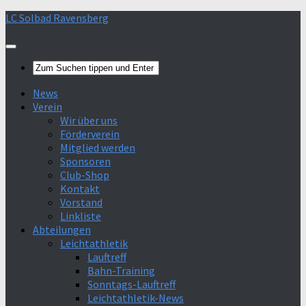
Skip
LC Solbad Ravensberg
>Mehr Infos<
to
Verstanden
content
News
Verein
Wir über uns
Förderverein
Mitglied werden
Sponsoren
Club-Shop
Kontakt
Vorstand
Linkliste
Abteilungen
Leichtathletik
Lauftreff
Bahn-Training
Sonntags-Lauftreff
Leichtathletik-News