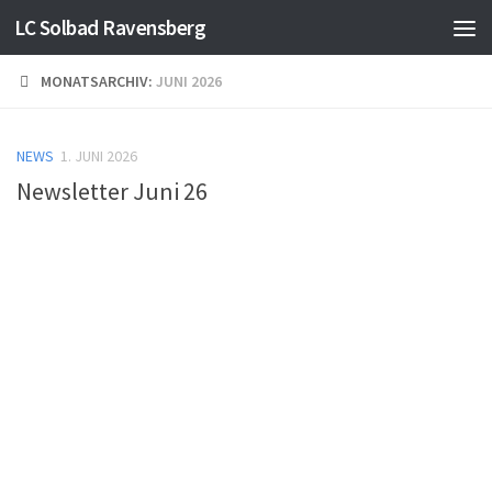
LC Solbad Ravensberg
Skip to content
>Mehr Infos<
Verstanden
MONATSARCHIV:
JUNI 2026
NEWS
1. JUNI 2026
Newsletter Juni 26