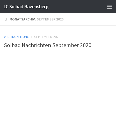
LC Solbad Ravensberg
Skip to content
>Mehr Infos<
Verstanden
MONATSARCHIV:
SEPTEMBER 2020
VEREINSZEITUNG
1. SEPTEMBER 2020
Solbad Nachrichten September 2020