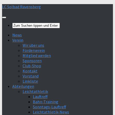
Skip
LC Solbad Ravensberg
>Mehr Infos<
Verstanden
to
content
News
Verein
Wir über uns
Förderverein
Mitglied werden
Sponsoren
Club-Shop
Kontakt
Vorstand
Linkliste
Abteilungen
Leichtathletik
Lauftreff
Bahn-Training
Sonntags-Lauftreff
Leichtathletik-News