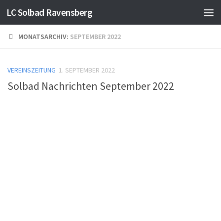
LC Solbad Ravensberg
Skip to content
>Mehr Infos<
Verstanden
MONATSARCHIV:
SEPTEMBER 2022
VEREINSZEITUNG
1. SEPTEMBER 2022
Solbad Nachrichten September 2022