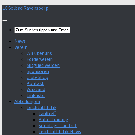
Skip
LC Solbad Ravensberg
to
content
News
Verein
Wir über uns
Förderverein
Mitglied werden
Sponsoren
Club-Shop
Kontakt
Vorstand
Linkliste
Abteilungen
Leichtathletik
Lauftreff
Bahn-Training
Sonntags-Lauftreff
Leichtathletik-News