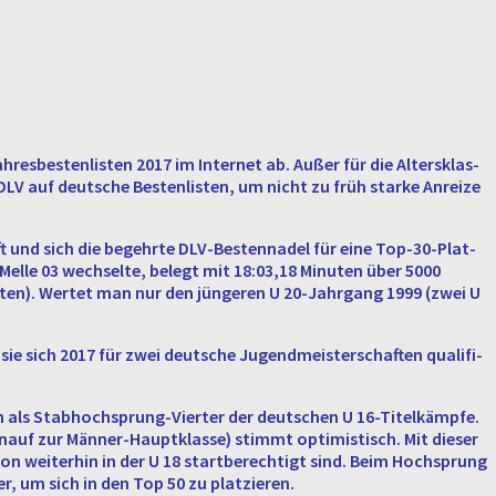
h­res­bes­ten­lis­ten 2017 im In­ter­net ab. Außer für die Al­ters­klas­
DLV auf deut­sche Bes­ten­lis­ten, um nicht zu früh starke An­rei­ze
 und sich die be­gehr­te DLV-Bes­ten­na­del für eine Top-30-Plat­
C Melle 03 wech­sel­te, belegt mit 18:03,18 Mi­nu­ten über 5000
i­nu­ten). Wertet man nur den jün­ge­ren U 20-Jahr­gang 1999 (zwei U
ie sich 2017 für zwei deut­sche Ju­gend­meis­ter­schaf­ten qua­li­fi­
als Stab­hoch­sprung-Vier­ter der deut­schen U 16-Ti­tel­kämp­fe.
-nauf zur Män­ner-Haupt­klas­se) stimmt op­ti­mis­tisch. Mit dieser
on wei­ter­hin in der U 18 start­be­rech­tigt sind. Beim Hoch­sprung
ter, um sich in den Top 50 zu plat­zie­ren.