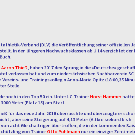
­le­tik-Ver­band (DLV) die Ver­öf­fent­li­chung seiner of­fi­zi­el­len Ja
stellt. In den jün­ge­ren Nach­wuchs­klas­sen ab U 14 ver­zich­tet der 
 Buch.
d
Aaron Thieß
, haben 2017 den Sprung in die »Deut­sche« ge­schafft
ch­tet ver­las­sen hat und zum nie­der­säch­si­schen Nach­bar­ver­ein S
en Ver­eins- und Trai­nings­kol­le­gin An­na-Ma­ria Opitz (18:00,35 M
ter Stelle.
ade noch in den Top 50 ein. Unter LC-Trai­ner
Horst Hammer
hatte s
r 3000 Meter (Platz 15) am Start.
ieß für das neue Jahr. 2016 über­rasch­te und über­zeug­te er schon 
ht; aber seine Stei­ge­rung auf 4,13 Meter (Alt­kreis­re­kord bis hi
on acht Gleich­alt­ri­gen über­trof­fen, die in der kom­men­den Sais
Schütz­ling von Trai­ner
Otto Puhl­mann
nur ein ein­zi­ger Zen­ti­me­