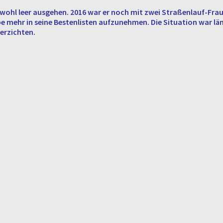
ohl leer aus­ge­hen. 2016 war er noch mit zwei Stra­ßen­lauf-Frau­
ehr in seine Bes­ten­lis­ten auf­zu­neh­men. Die Si­tua­ti­on war längs
er­zich­ten.