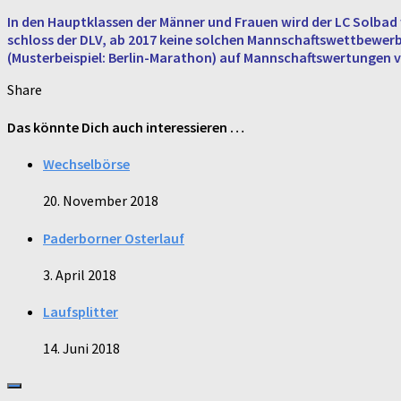
In den Haupt­klas­sen der Männer und Frauen wird der LC Solbad w
schloss der DLV, ab 2017 keine sol­chen Mann­schafts­wett­be­wer­be m
(Mus­ter­bei­spiel: Ber­lin-Ma­ra­thon) auf Mann­schafts­wer­tun­gen v
Share
Das könnte Dich auch interessieren …
Wechselbörse
20. November 2018
Paderborner Osterlauf
3. April 2018
Laufsplitter
14. Juni 2018