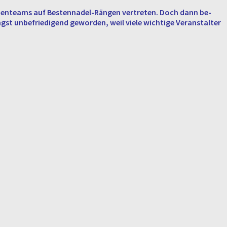
en­teams auf Bes­ten­na­del-Rän­gen ver­tre­ten. Doch dann be­
t un­be­frie­di­gend ge­wor­den, weil viele wich­ti­ge Ver­an­stal­ter