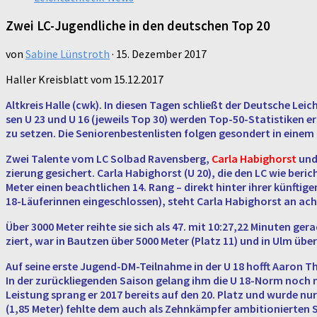
Zwei LC-Jugendliche in den deutschen Top 20
von
Sabine Lünstroth
·
15. Dezember 2017
Haller Kreisblatt vom 15.12.2017
Alt­kreis Halle (cwk). In diesen Tagen schließt der Deut­sche Leicht­ath
sen U 23 und U 16 (je­weils Top 30) werden Top-50-Sta­tis­ti­ken er­
zu setzen. Die Se­nio­ren­besten­lis­ten folgen ge­son­dert in einem
Zwei Ta­len­te vom LC Solbad Ra­vens­berg,
Carla Ha­big­horst
un
zie­rung ge­si­chert. Carla Ha­big­horst (U 20), die den LC wie be­ri
Meter einen be­acht­li­chen 14. Rang – direkt hinter ihrer künf­ti­g
18-Läu­fe­rin­nen ein­ge­schlos­sen), steht Carla Ha­big­horst an ach
Über 3000 Meter reihte sie sich als 47. mit 10:27,22 Mi­nu­ten ger
ziert, war in Baut­zen über 5000 Meter (Platz 11) und in Ulm übe
Auf seine erste Ju­gend-DM-Teil­nah­me in der U 18 hofft Aaron Th
In der zu­rück­lie­gen­den Saison gelang ihm die U 18-Norm noch nic
Leis­tung sprang er 2017 be­reits auf den 20. Platz und wurde nur v
(1,85 Meter) fehlte
dem auch als Zehn­kämp­fer am­bi­tio­nier­ten 