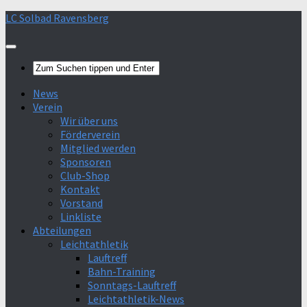
Skip
LC Solbad Ravensberg
>Mehr Infos<
Verstanden
to
content
News
Verein
Wir über uns
Förderverein
Mitglied werden
Sponsoren
Club-Shop
Kontakt
Vorstand
Linkliste
Abteilungen
Leichtathletik
Lauftreff
Bahn-Training
Sonntags-Lauftreff
Leichtathletik-News