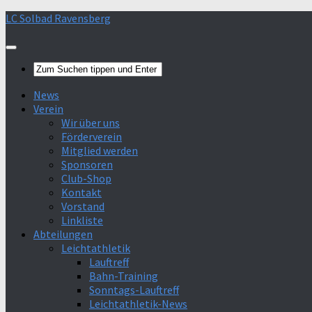
Skip
LC Solbad Ravensberg
to
content
News
Verein
Wir über uns
Förderverein
Mitglied werden
Sponsoren
Club-Shop
Kontakt
Vorstand
Linkliste
Abteilungen
Leichtathletik
Lauftreff
Bahn-Training
Sonntags-Lauftreff
Leichtathletik-News